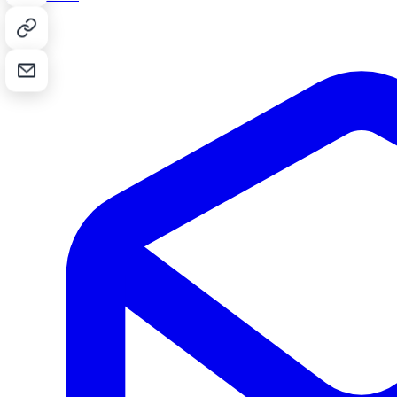
Kopier lenke
Send på e-post