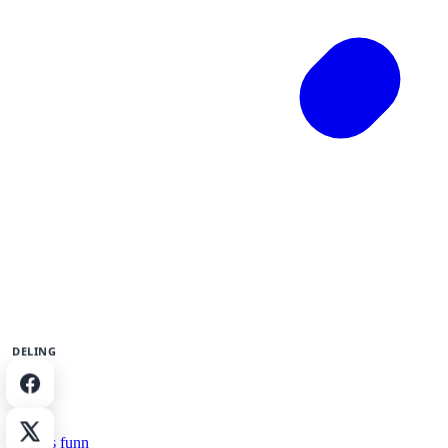
DELING
Del på Facebook
Del på X
Dagens funn