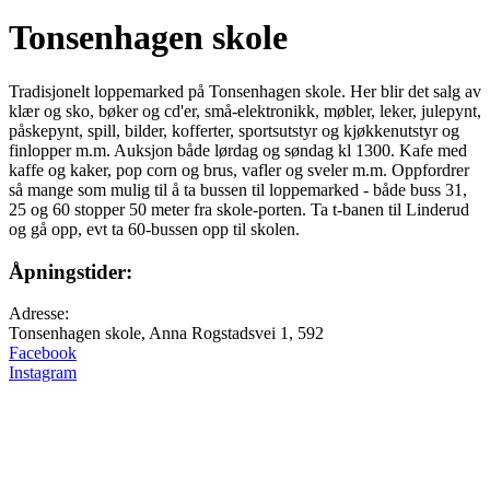
Tonsenhagen skole
Tradisjonelt loppemarked på Tonsenhagen skole. Her blir det salg av
klær og sko, bøker og cd'er, små-elektronikk, møbler, leker, julepynt,
påskepynt, spill, bilder, kofferter, sportsutstyr og kjøkkenutstyr og
finlopper m.m. Auksjon både lørdag og søndag kl 1300. Kafe med
kaffe og kaker, pop corn og brus, vafler og sveler m.m. Oppfordrer
så mange som mulig til å ta bussen til loppemarked - både buss 31,
25 og 60 stopper 50 meter fra skole-porten. Ta t-banen til Linderud
og gå opp, evt ta 60-bussen opp til skolen.
Åpningstider:
Adresse:
Tonsenhagen skole, Anna Rogstadsvei 1, 592
Facebook
Instagram