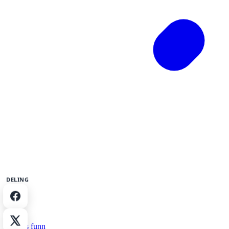
DELING
Del på Facebook
Del på X
Dagens funn