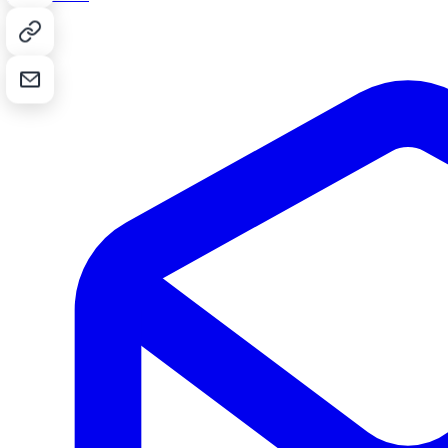
Kopier lenke
Send på e-post