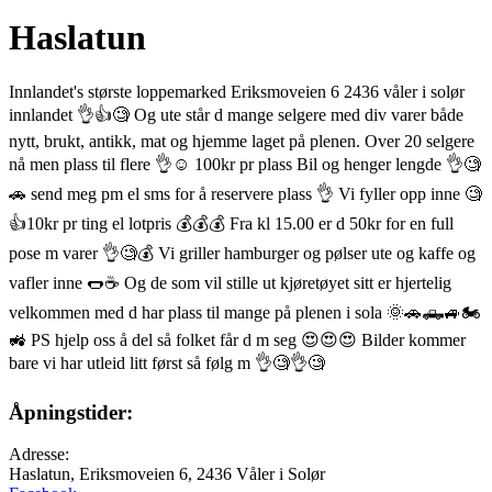
Haslatun
Innlandet's største loppemarked Eriksmoveien 6 2436 våler i solør
innlandet 👌👍🧐 Og ute står d mange selgere med div varer både
nytt, brukt, antikk, mat og hjemme laget på plenen. Over 20 selgere
nå men plass til flere 👌☺️ 100kr pr plass Bil og henger lengde 👌🧐
🚗 send meg pm el sms for å reservere plass 👌 Vi fyller opp inne 🧐
👍10kr pr ting el lotpris 💰💰💰 Fra kl 15.00 er d 50kr for en full
pose m varer 👌🧐💰 Vi griller hamburger og pølser ute og kaffe og
vafler inne 🌭☕️ Og de som vil stille ut kjøretøyet sitt er hjertelig
velkommen med d har plass til mange på plenen i sola 🌞🚗🛻🚙🏍
🚜 PS hjelp oss å del så folket får d m seg 😍😍😍 Bilder kommer
bare vi har utleid litt først så følg m 👌🧐👌🧐
Åpningstider:
Adresse:
Haslatun, Eriksmoveien 6, 2436 Våler i Solør