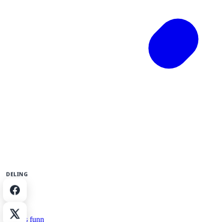
DELING
Del på Facebook
Del på X
Dagens funn