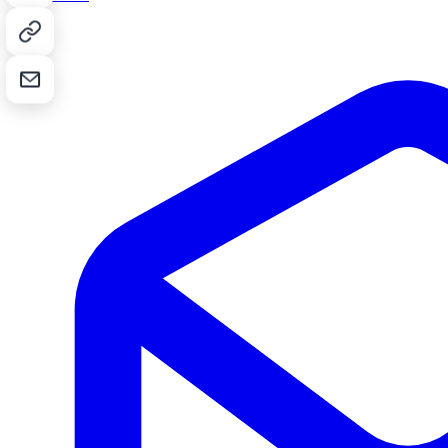
Kopier lenke
Send på e-post