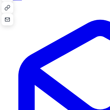
Kopier lenke
Send på e-post