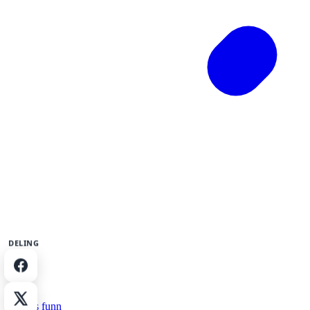
DELING
Del på Facebook
Del på X
Dagens funn